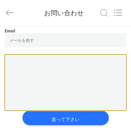
©
2016
-
お問い合わせ
2025
Linyi
Ruixiang
Import
&
家
Email
Export
Co.,
Ltd..
All
Rights
プ
Reserved.
ロ
ダ
ク
ト
私
送って下さい