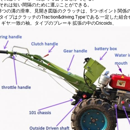
。それは短い間隔のために運ぶことができる。
3つの溝の滑車、見開き図版のクラッチは、5つ-ポイント関係のシ
タイプはクラッチのTraction&driving.Typeである:一
ギヤ:一致の袖。タイプのブレーキ:拡張の中のCricoids、