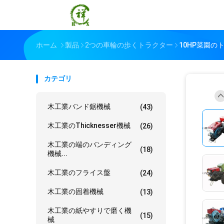
ホーム
製品
2つの車輪の歩くトラクター
10HP菜園の
カテゴリ
木工業バンド鋸機械
(43)
木工業のThicknesser機械
(26)
木工業の端のバンディング
(18)
機械...
木工業のフライス盤
(24)
木工業の固着機械
(13)
木工業の紙やすりで磨く機
(15)
械