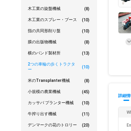
木工業の旋盤機械
(8)
木工業のスプレー・ブース
(10)
指の共同形削り盤
(10)
膜の出版物機械
(8)
横のバンド製材所
(13)
2つの車輪の歩くトラクタ
(10)
ー
米のTransplanter機械
(8)
小規模の農業機械
(45)
詳細情
カッサバ プランター機械
(10)
Wh
牛搾り出す機械
(11)
デンマークの花のトロリー
(20)
En