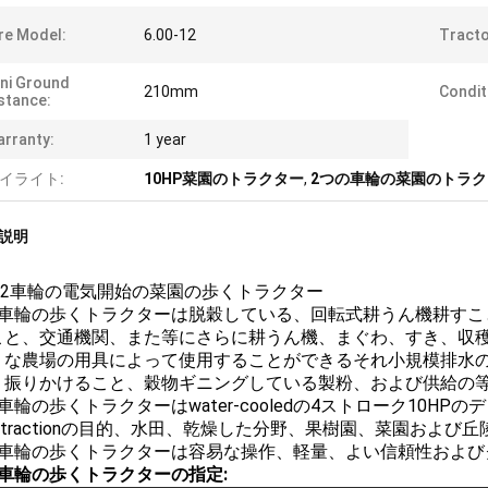
re Model:
6.00-12
Tracto
ni Ground
210mm
Condit
stance:
rranty:
1 year
イライト:
10HP菜園のトラクター
,
2つの車輪の菜園のトラク
説明
P 2車輪の電気開始の菜園の歩くトラクター
の車輪の歩くトラクターは脱穀している、回転式耕うん機耕すこ
こと、交通機関、また等にさらに耕うん機、まぐわ、すき、収穫機、
うな農場の用具によって使用することができるそれ小規模排水
、振りかけること、穀物ギニングしている製粉、および供給の
車輪の歩くトラクターはwater-cooledの4ストローク10HPの
ve&tractionの目的、水田、乾燥した分野、果樹園、菜園お
の車輪の歩くトラクターは容易な操作、軽量、よい信頼性および
の車輪の歩くトラクターの指定: