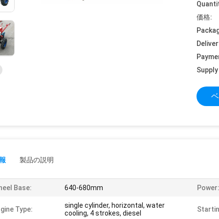
Quanti
価格:
Packag
Deliver
Payme
Supply 
ベ
報
製品の説明
eel Base:
640-680mm
Power
single cylinder, horizontal, water
gine Type:
Starti
cooling, 4 strokes, diesel