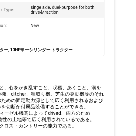
singe axle, duel-purpose for both
r Type:
drive&traction
ion:
New
ター
,
10HP単一シリンダー トラクター
と、心をかき乱すこと、収穫、あくこと、溝を
ditcher、種取り機、芝生の発動機等のそれ
のための固定動力源として広く利用されるおよび
等を切断か付属品装備することができる。
ディーゼル機関によってdrived、両方のため
よび丘陵性の土地等で広く利用されているである。
クロス・カントリーの能力である。