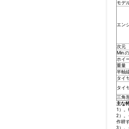
モデ
エン
次元
Min
ホイ
重量
半軸
タイヤ
タイ
三角
主な
1）
2）
作耕
3）