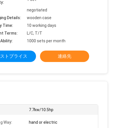
ty:
negotiated
ing Details:
wooden case
y Time:
10 working days
nt Terms:
L/C, T/T
Ability:
1000 sets per month
ストプライス
連絡先
:
7.7kw/10.5hp
ng Way:
hand or electric