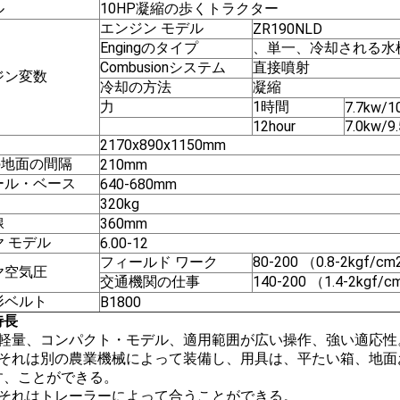
ル
10HP凝縮の歩くトラクター
エンジン モデル
ZR190NLD
Engingのタイプ
、単一、冷却される水
Combusionシステム
直接噴射
ジン変数
冷却の方法
凝縮
力
1時間
7.7kw/1
12hour
7.0kw/9
2170x890x1150mm
.の地面の間隔
210mm
ール・ベース
640-680mm
320kg
線
360mm
 モデル
6.00-12
フィールド ワーク
80-200 （0.8-2kgf/c
ヤ空気圧
交通機関の仕事
140-200 （1.4-2kgf/
形ベルト
B1800
特長
。軽量、コンパクト・モデル、適用範囲が広い操作、強い適応性
。それは別の農業機械によって装備し、用具は、平たい箱、地面
す、ことができる。
。それはトレーラーによって合うことができる。