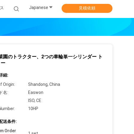
Japanese
ス
見積依頼
P菜園のトラクター、2つの車輪単一シリンダー ト
ター
詳細:
f Origin:
Shandong, China
ド名:
Easwon
ISO, CE
Number:
10HP
配送条件:
um Order
1 set