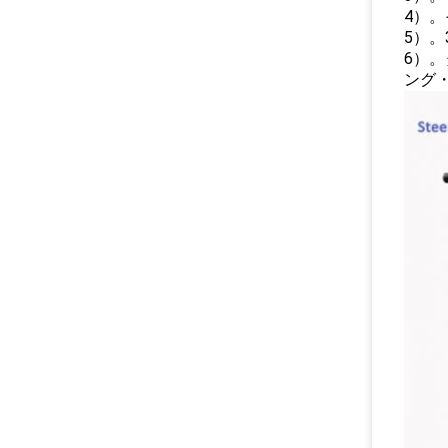
4）
5）。
6）。
ング・