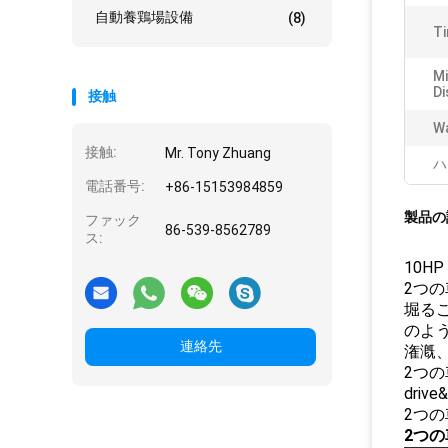
自動養鶏場設備
(8)
Ti
Mi
Di
接触
Wa
接触:
Mr. Tony Zhuang
ハ
電話番号:
+86-15153984859
製品の
ファック
86-539-8562789
ス:
10H
2つ
堀る
のよ
連絡先
潅漑
2つの
dri
2つ
2つ