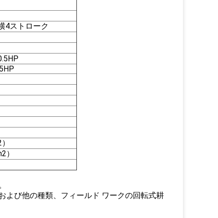
横4ストローク
0.5HP
.5HP
m2）
cm2）
。
および他の種類、フィールド ワークの回転式耕