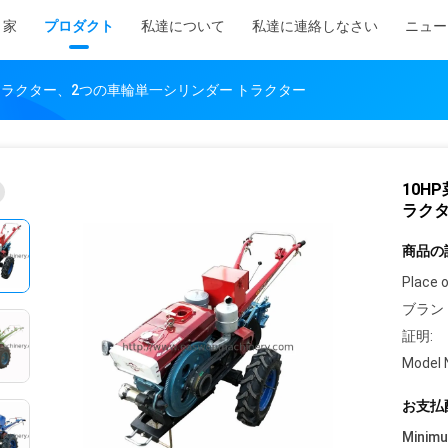
家
プロダクト
私達について
私達に連絡しなさい
ニュー
トラクター、2つの車輪単一シリンダー トラクター
10H
ラク
商品の
Place o
ブラン
証明:
Model 
お支払
Minim