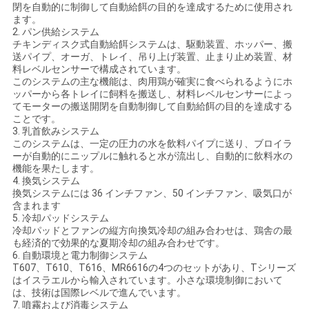
閉を自動的に制御して自動給餌の目的を達成するために使用され
い
ます。
2. パン供給システム
チキンディスク式自動給餌システムは、駆動装置、ホッパー、搬
送パイプ、オーガ、トレイ、吊り上げ装置、止まり止め装置、材
ニ
料レベルセンサーで構成されています。
このシステムの主な機能は、肉用鶏が確実に食べられるようにホ
ュ
ッパーから各トレイに飼料を搬送し、材料レベルセンサーによっ
てモーターの搬送開閉を自動制御して自動給餌の目的を達成する
ことです。
ー
3. 乳首飲みシステム
このシステムは、一定の圧力の水を飲料パイプに送り、ブロイラ
ス
ーが自動的にニップルに触れると水が流出し、自動的に飲料水の
機能を果たします。
4. 換気システム
換気システムには 36 インチファン、50 インチファン、吸気口が
引
含まれます
5. 冷却パッドシステム
用
冷却パッドとファンの縦方向換気冷却の組み合わせは、鶏舎の最
も経済的で効果的な夏期冷却の組み合わせです。
を
6. 自動環境と電力制御システム
T607、T610、T616、MR6616の4つのセットがあり、Tシリーズ
要
はイスラエルから輸入されています。小さな環境制御において
は、技術は国際レベルで進んでいます。
7. 噴霧および消毒システム