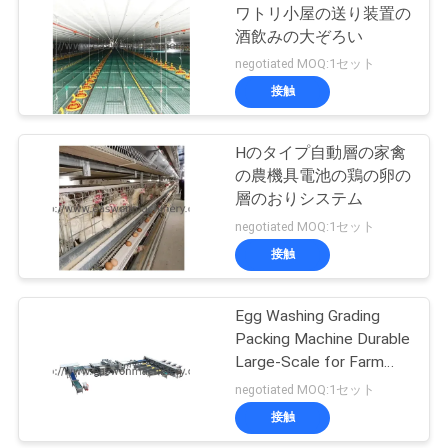
ワトリ小屋の送り装置の
酒飲みの大ぞろい
negotiated MOQ:1セット
接触
Hのタイプ自動層の家禽
の農機具電池の鶏の卵の
層のおりシステム
negotiated MOQ:1セット
接触
Egg Washing Grading
Packing Machine Durable
Large-Scale for Farm
Processing Equipment
negotiated MOQ:1セット
接触