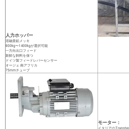
人力ホッパー
溶融亜鉛メッキ
800kg〜1400kgが選択可能
一方向出口フィード
新鮮な飼料を保つ
ドイツ製フィードレバーセンサー
オージェ 南アフリカ
75mmチューブ
モーター：
イタリアのTranste