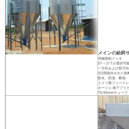
メインの給餌
溶融亜鉛メッキ
5T～21Tが選択可
一方向および双方向
3日間保存された飼
防水、防湿、断熱
ドイツ製フィードレ
オージェ 南アフリ
75/90mmチューブ