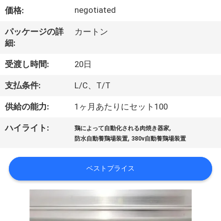
達
negotiated
価格:
に
パッケージの詳
カートン
つ
細:
い
受渡し時間:
20日
て
支払条件:
L/C、T/T
供給の能力:
1ヶ月あたりにセット100
工
,
ハイライト:
場
鶏によって自動化される肉焼き器家
,
防水自動養鶏場装置
380v自動養鶏場装置
旅
行
ベストプライス
品