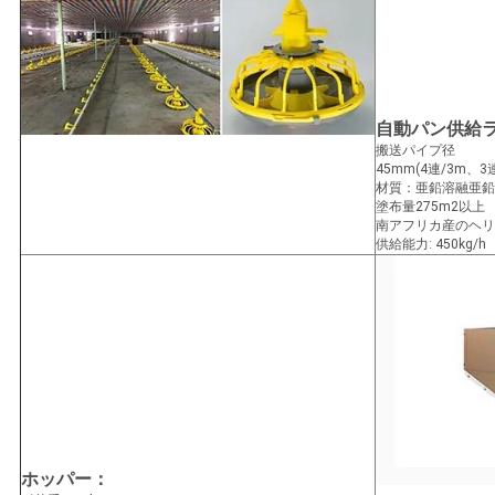
自動パン供給
搬送パイプ径
45mm(4連/3m、3連
材質：亜鉛溶融亜鉛
塗布量275m2以上
南アフリカ産のヘリ
供給能力: 450kg/h
ホッパー：