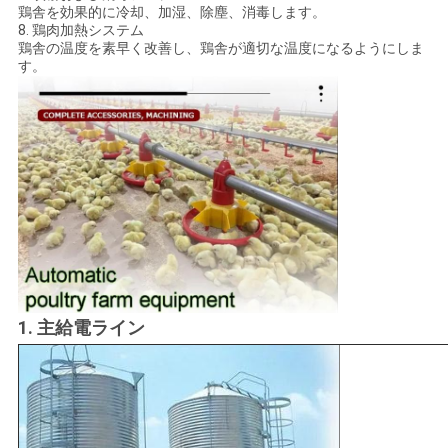
求
鶏舎を効果的に冷却、加湿、除塵、消毒します。
8. 鶏肉加熱システム
し
鶏舎の温度を素早く改善し、鶏舎が適切な温度になるようにしま
す。
な
さ
い
地
図
1. 主給電ライン
PRIVACY
POLICY