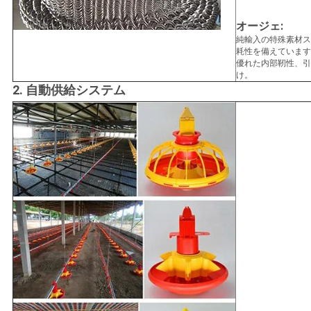
オージェ:
純輸入の特殊素材ス
耗性を備えています
優れた内部靭性、引
け。
2. 自動供給システム