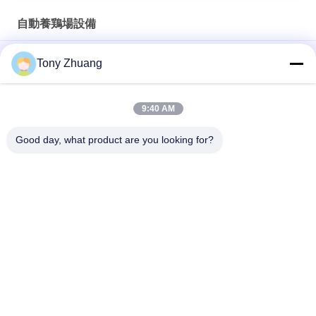
自動養鶏場設備
30,000個/時 LEDキャンドリング 電子卵選別機
Tony Zhuang
Sanitizer Sprayer Egg Washing Drying Machine With 3000
Eggs/Hour Capacity
9:40 AM
中国製 10,000個/時 ステンレス製 卵選別機
Good day, what product are you looking for?
人気カテゴリ
すべて
木工業の
木工業バンド鋸機械
Thicknesser機械
木工業の端のバンデ
木工業のフライス盤
ィング機械
木工業の紙やすりで
木工業の固着機械
磨く機械