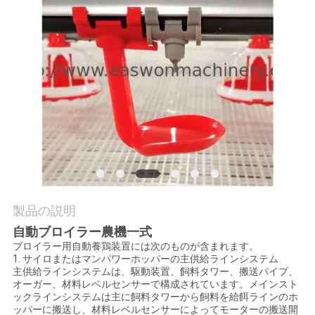
質
管
理
私
達
に
連
製品の説明
絡
自動ブロイラー農機一式
ブロイラー用自動養鶏装置には次のものが含まれます。
し
1. サイロまたはマンパワーホッパーの主供給ラインシステム
主供給ラインシステムは、駆動装置、飼料タワー、搬送パイプ、
な
オーガー、材料レベルセンサーで構成されています。メインスト
ックラインシステムは主に飼料タワーから飼料を給餌ラインのホ
さ
ッパーに搬送し、材料レベルセンサーによってモーターの搬送開