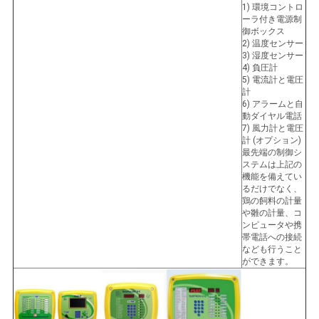
1) 環境コントロ
ーラ付き電源制
御ボックス
2) 温度センサー
3) 湿度センサー
4) 負圧計
5) 電流計と電圧
計
6) アラームと自
動ダイヤル電話
7) 風力計と電圧
計 (オプション)
最先端の制御シ
ステムは上記の
機能を備えてい
るだけでなく、
鶏の飼料の計量
や雛の計量、コ
ンピュータや携
帯電話への接続
なども行うこと
ができます。