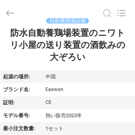
©
2016
-
2026
Linyi
自動養鶏場設備
Ruixiang
Import
&
防水自動養鶏場装置のニワト
家
Export
Co.,
Ltd..
リ小屋の送り装置の酒飲みの
All
Rights
プ
Reserved.
大ぞろい
ロ
ダ
起源の場所:
中国
ク
Easwon
ブランド名:
ト
CE
証明:
モデル番号:
熱い販売2023年
私
最小注文数量:
1セット