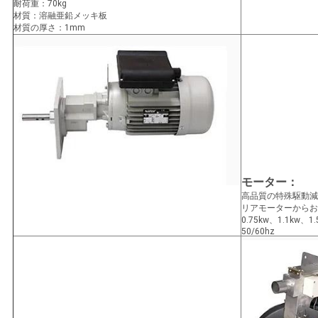
耐荷重：70kg
材質：溶融亜鉛メッキ板
材質の厚さ：1mm
モーター：
高品質の特殊駆動減
リアモーターからお
0.75kw、1.1kw、
50/60hz