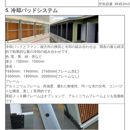
空気容量: 49452m3/
5. 冷却パッドシステム
冷却パッドとファン、縦方向の換気と冷却の組み合わせは、鶏舎の最も経済
的で効果的な夏の冷却の組み合わせです。
色: 黒、黄、緑、赤など
厚さ：100mm、150mm
身長：
1660mm、1960mm、2160mm(フレーム含む)
1500mm、1800mm、2000mm(フレームなし)
フレーム：
アルミニウムフレーム - 高強度、優れた耐食性、均一な水の分布、コンパク
トな構造、美しく実用的です。
亜鉛メッキ鋼フレームはオプションで、アルミニウムフレームよりも低価格
です。