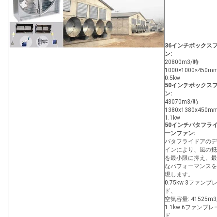
36インチボックス
ン:
20800m3/時
1000×1000×450m
0.5kw
50インチボックス
ン:
43070m3/時
1380x1380x450m
1.1kw
50インチバタフラ
ーンファン:
バタフライドアのデ
インにより、風の抵
を最小限に抑え、最
なパフォーマンスを
現します。
0.75kw 3ファンブ
ド、
空気容量: 41525m3/
1.1kw 6ファンブレ
ド、