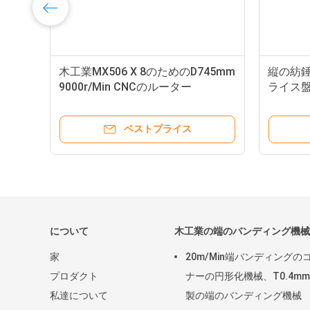
フ
木工業MX506 X 8のためのD745mm
縦の紡錘
9000r/Min CNCのルーター
ライス盤
せるテ
ベストプライス
について
木工業の端のバンディング機械
家
20m/Min端バンディングの
プロダクト
ナーの円形化機械、T0.4m
私達について
製の端のバンディング機械