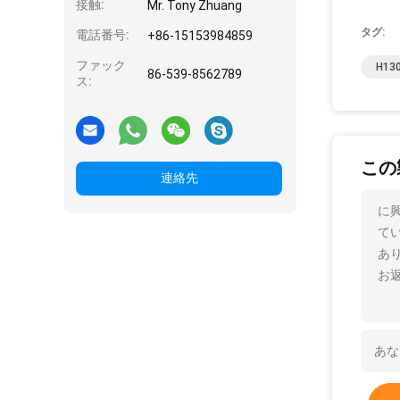
接触:
Mr. Tony Zhuang
タグ:
電話番号:
+86-15153984859
ファック
H130
86-539-8562789
ス:
この
連絡先
に興
て
あ
お