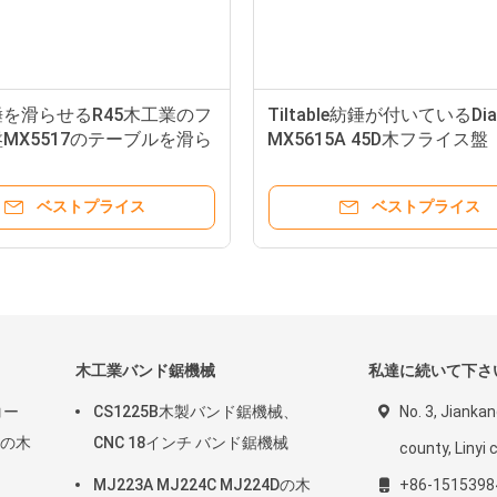
を滑らせるR45木工業のフ
Tiltable紡錘が付いているDi
MX5517のテーブルを滑ら
MX5615A 45D木フライス盤
ーブル
ベストプライス
ベストプライス
木工業バンド鋸機械
私達に続いて下さ
コー
CS1225B木製バンド鋸機械、
No. 3, Jiankan
mの木
CNC 18インチ バンド鋸機械
county, Linyi c
MJ223A MJ224C MJ224Dの木
+86-1515398