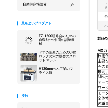
ワ
自動養鶏場設備
(8)
さ
条
最もよいプロダクト
ハ
FZ-1200研修会のための
製品の
自動6台の側面の訓練機
械
MX5
ドアの生産のためのCNC
技術
ロックの穴の蝶番のスロ
ット マシン
主要
円の
H130mmの木工業のフ
最高
ライス盤
Min
テー
ワー
モー
接触
全体
純重