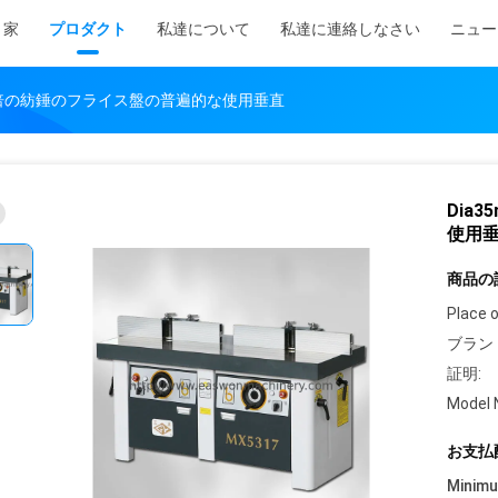
家
プロダクト
私達について
私達に連絡しなさい
ニュー
17の倍の紡錘のフライス盤の普遍的な使用垂直
Dia
使用
商品の
Place o
ブラン
証明:
Model 
お支払
Minim