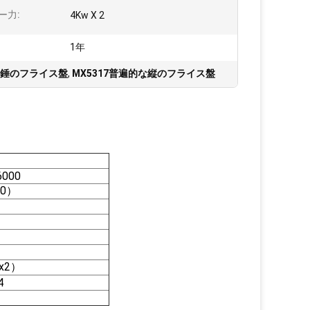
ー力:
4Kw X 2
1年
の紡錘のフライス盤
,
MX5317普遍的な縦のフライス盤
6000
40）
5x2）
4