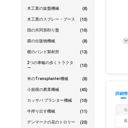
木工業の旋盤機械
(8)
木工業のスプレー・ブース
(10)
指の共同形削り盤
(10)
膜の出版物機械
(8)
横のバンド製材所
(13)
2つの車輪の歩くトラクタ
(10)
ー
米のTransplanter機械
(8)
小規模の農業機械
(45)
詳細情
カッサバ プランター機械
(10)
モ
牛搾り出す機械
(11)
最
デンマークの花のトロリー
(20)