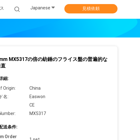
Japanese
ス
見積依頼
35mm MX5317の倍の紡錘のフライス盤の普遍的な
垂直
詳細:
f Origin:
China
ド名:
Easwon
CE
Number:
MX5317
配送条件:
um Order
1 set