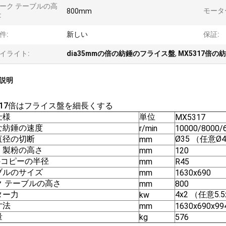
ーク テーブルの高
モータ
800mm
:
件:
新しい
保証:
イライト:
dia35mmの倍の紡錘のフライス盤
,
MX5317倍
説明
317倍はフライス盤を細長くする
仕様
単位
MX5317
な紡錘の速度
r/min
10000/8000/
直径の切断
Ø35 （任意Ø
mm
。製粉の高さ
mm
120
.のコピーの半径
mm
R45
ブルのサイズ
mm
1630x690
ク テーブルの高さ
mm
800
ター力
4x2 （任意5.
kw
寸法
mm
1630x690x99
量
kg
576