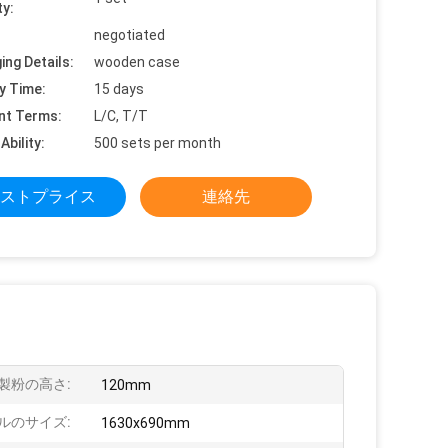
ty:
negotiated
ing Details:
wooden case
y Time:
15 days
nt Terms:
L/C, T/T
Ability:
500 sets per month
ストプライス
連絡先
製粉の高さ:
120mm
ルのサイズ:
1630x690mm