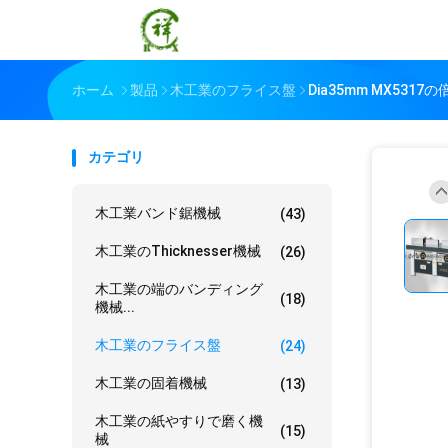
ホーム
製品
木工業のフライス盤
Dia35mm MX53
カテゴリ
木工業バンド鋸機械
(43)
木工業のThicknesser機械
(26)
木工業の端のバンディング
(18)
機械...
木工業のフライス盤
(24)
木工業の固着機械
(13)
木工業の紙やすりで磨く機
(15)
械