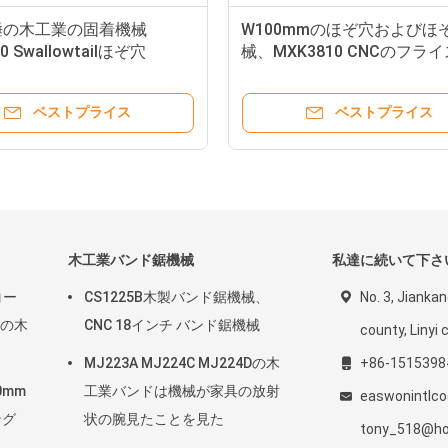
錘の木工業の固着機械
W100mmのほぞ穴およびほ
0 Swallowtailほぞ穴
械、MXK3810 CNCのフラ
ベストプライス
ベストプライス
木工業バンド鋸機械
私達に続いて下さ
コー
CS1225B木製バンド鋸機械、
No. 3, Jiankan
mの木
CNC 18インチ バンド鋸機械
county, Linyi c
MJ223A MJ224C MJ224Dの木
+86-1515398
0mm
工業バンドは機械が家具の放射
easwonintlc
ング
状の腕見たことを見た
tony_518@ho