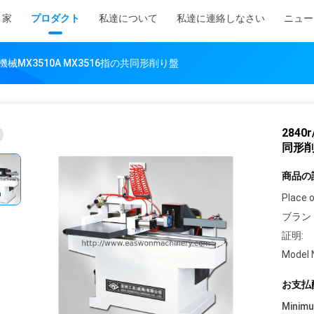
家
プロダクト
私達について
私達に連絡しなさい
ニュー
着機械MX3510A MX3516指の共同形削り盤
2840
同形
商品の
Place o
ブラン
証明:
Model 
お支払
Minim