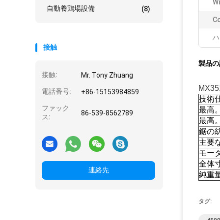
Wi
自動養鶏場設備
(8)
Co
ハ
接触
製品の
接触:
Mr. Tony Zhuang
MX3
電話番号:
+86-15153984859
技術
ファック
最高
86-539-8562789
ス:
最高
鋸の
主要
モー
全体
連絡先
純重
タグ: