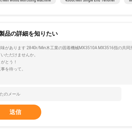
r/min Wood Mortising Machine
4500r/min Single End Tenoner
M
製品の詳細を知りたい
味があります 2840r/Min木工業の固着機械MX3510A MX3516
ていただけませんか。
りがとう！
返事を待って。
送信