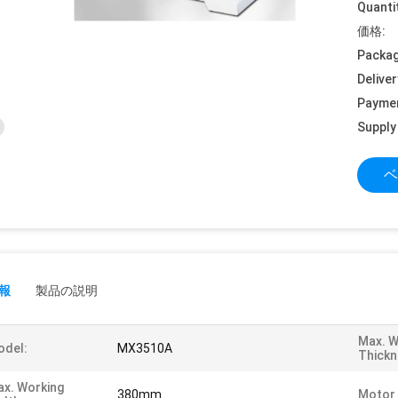
Quanti
価格:
Packag
Deliver
Payme
Supply 
ベ
報
製品の説明
Max. W
odel:
MX3510A
Thickn
x. Working
380mm
Motor