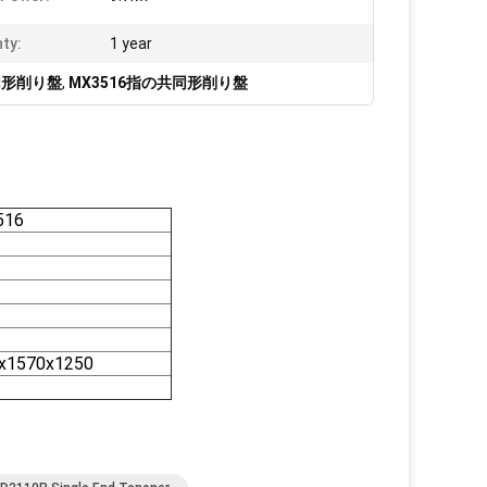
ty:
1 year
共同形削り盤
,
MX3516指の共同形削り盤
516
x1570x1250