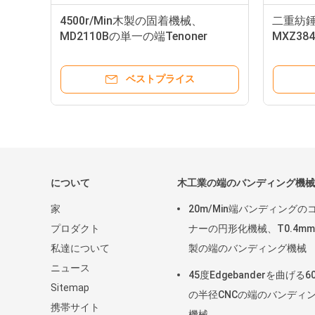
4500r/Min木製の固着機械、
二重紡
MD2110Bの単一の端Tenoner
MXZ384
Tenoner
ベストプライス
について
木工業の端のバンディング機械
家
20m/Min端バンディングの
プロダクト
ナーの円形化機械、T0.4m
私達について
製の端のバンディング機械
ニュース
45度Edgebanderを曲げる6
Sitemap
の半径CNCの端のバンディ
携帯サイト
機械