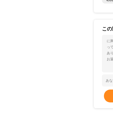
4500
この
に興
っ
あ
お