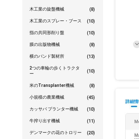
木工業の旋盤機械
(8)
木工業のスプレー・ブース
(10)
指の共同形削り盤
(10)
膜の出版物機械
(8)
横のバンド製材所
(13)
2つの車輪の歩くトラクタ
(10)
ー
米のTransplanter機械
(8)
小規模の農業機械
(45)
詳細情
カッサバ プランター機械
(10)
牛搾り出す機械
(11)
M
デンマークの花のトロリー
(20)
Ma