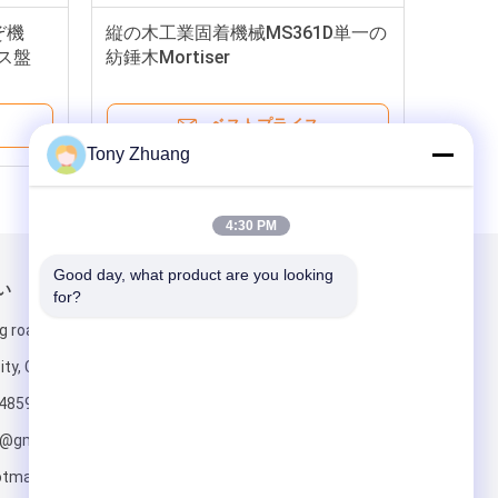
ぞ機
縦の木工業固着機械MS361D単一の
イス盤
紡錘木Mortiser
ベストプライス
Tony Zhuang
4:30 PM
Good day, what product are you looking 
い
メールでお問い合わせ
for?
g road, Yishui
ity, China
4859
o@gmail.com;
tmail.com
送って下さい