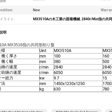
dth:
ndition:
New
Warran
イライト:
MX3510Aの木工業の固着機械
,
2840r/Min指の
説明
510A MX3516指の共同形削り盤
仕様
Uint
MX3510A
MX3
。働く厚さ
mm
100
160
。働く幅
mm
380
500
紡錘の速度
r/min
2840
2840
な紡錘の速度
r/min
6050
6050
ター総力
kw
9.7
15
寸法
mm
1450x1230x1250
1700
量
kg
630
780