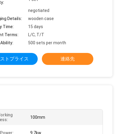
ty:
negotiated
ing Details:
wooden case
y Time:
15 days
nt Terms:
L/C, T/T
Ability:
500 sets per month
ストプライス
連絡先
orking
100mm
ess:
 Power:
9.7kw