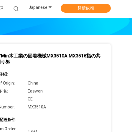
Japanese
ス
見積依頼
r/Min木工業の固着機械MX3510A MX3516指の共
削り盤
詳細:
f Origin:
China
ド名:
Easwon
CE
Number:
MX3510A
配送条件:
um Order
1 set