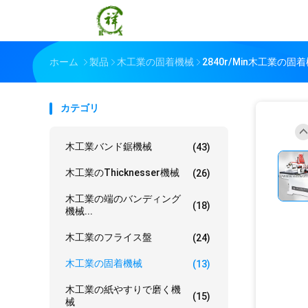
ホーム
製品
木工業の固着機械
2840r/Min木工業の固
カテゴリ
木工業バンド鋸機械
(43)
木工業のThicknesser機械
(26)
木工業の端のバンディング
(18)
機械...
木工業のフライス盤
(24)
木工業の固着機械
(13)
木工業の紙やすりで磨く機
(15)
械