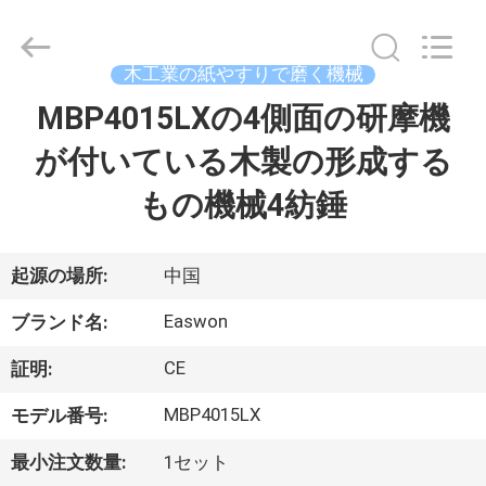
©
2016
-
2026
Linyi
木工業の紙やすりで磨く機械
Ruixiang
Import
&
MBP4015LXの4側面の研摩機
家
Export
Co.,
Ltd..
が付いている木製の形成する
All
Rights
プ
Reserved.
もの機械4紡錘
ロ
ダ
起源の場所:
中国
ク
Easwon
ブランド名:
ト
CE
証明:
MBP4015LX
モデル番号:
私
最小注文数量:
1セット