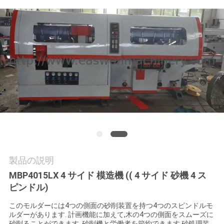
質
管
理
私
達
に
連
絡
製品の説明
MBP4015LX 4 サイド 模造機 (( 4 サイド 砂機 4 ス
し
ピンドル)
な
このモルダーには4つの側面の砂削装置を持つ4つのスピンドルモ
ルダーがあります. 計画機能に加えて,木の4つの側面をスムーズに
さ
砂削ることができます. 砂削機と労働者を節約できます.砂処理装