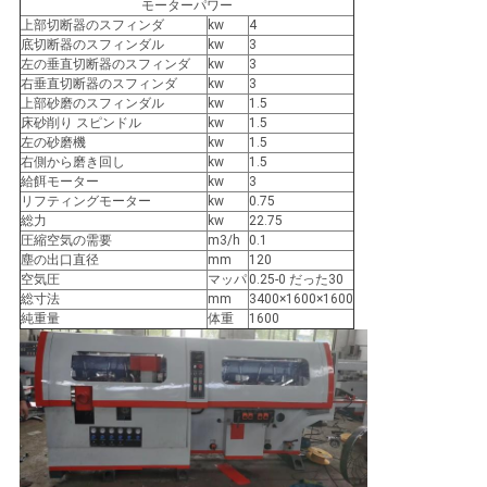
求
モーターパワー
上部切断器のスフィンダ
kw
4
し
底切断器のスフィンダル
kw
3
左の垂直切断器のスフィンダ
kw
3
な
右垂直切断器のスフィンダ
kw
3
上部砂磨のスフィンダル
kw
1.5
床砂削り スピンドル
kw
1.5
さ
左の砂磨機
kw
1.5
右側から磨き回し
kw
1.5
い
給餌モーター
kw
3
リフティングモーター
kw
0.75
総力
kw
22.75
圧縮空気の需要
m3/h
0.1
地
塵の出口直径
mm
120
空気圧
マッパ
0.25-0 だった30
図
総寸法
mm
3400×1600×1600
純重量
体重
1600
PRIVACY
POLICY