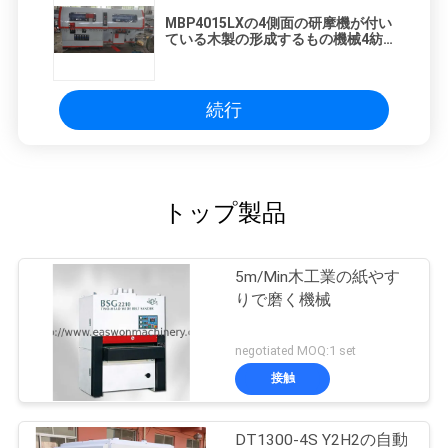
MBP4015LXの4側面の研摩機が付い
ている木製の形成するもの機械4紡
錘
続行
トップ製品
5m/Min木工業の紙やす
りで磨く機械
negotiated MOQ:1 set
接触
DT1300-4S Y2H2の自動