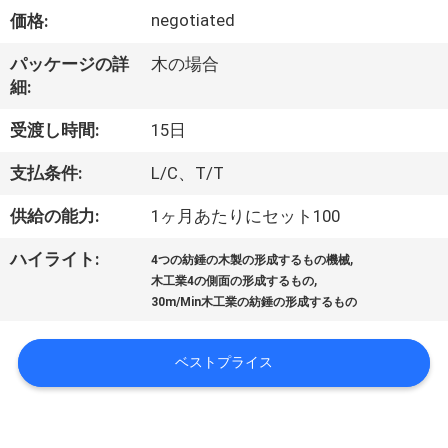
達
negotiated
価格:
に
パッケージの詳
木の場合
つ
細:
い
受渡し時間:
15日
て
支払条件:
L/C、T/T
供給の能力:
1ヶ月あたりにセット100
工
,
ハイライト:
場
4つの紡錘の木製の形成するもの機械
,
木工業4の側面の形成するもの
旅
30m/Min木工業の紡錘の形成するもの
行
ベストプライス
品