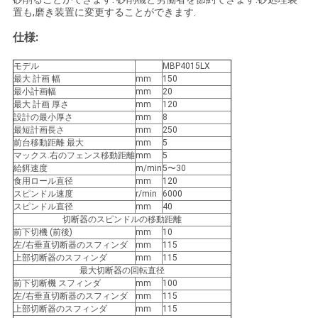
置も,磨き装置に変更することができます.
い
仕様:
モデル
MBP4015LX
ニ
最大 計画 幅
mm
150
最小計画幅
mm
20
ュ
最大 計画 厚さ
mm
120
設計の最小厚さ
mm
8
ー
最短計画長さ
mm
250
前台移動距離 最大
mm
5
ス
マックス.右のフェンス移動距離
mm
5
給餌速度
m/min
5〜30
食用ロール直径
mm
120
スピンドル速度
r/min
6000
引
スピンドル直径
mm
40
切断器のスピンドルの移動距離
用
前下切機 (前後)
mm
10
左/右垂直切断器のスフィンダ
mm
115
上部切断器のスフィンダ
mm
115
を
最大切断器の回転直径
前下切断機 スフィンダ
mm
100
要
左/右垂直切断器のスフィンダ
mm
115
上部切断器のスフィンダ
mm
115