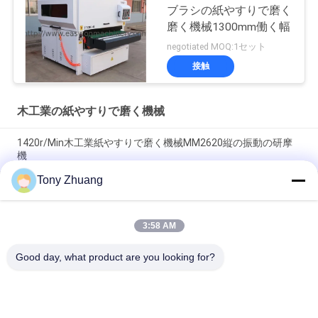
ブラシの紙やすりで磨く
磨く機械1300mm働く幅
negotiated MOQ:1セット
接触
木工業の紙やすりで磨く機械
1420r/Min木工業紙やすりで磨く機械MM2620縦の振動の研摩
機
Tony Zhuang
750mm持ち上がる手の打撃ベルトの研摩機、MM2218木製の紙
やすりで磨く機械
3:58 AM
W300mmの木工業紙やすりで磨く機械MM2030C横のベルトの
研摩機
Good day, what product are you looking for?
人気カテゴリ
すべて