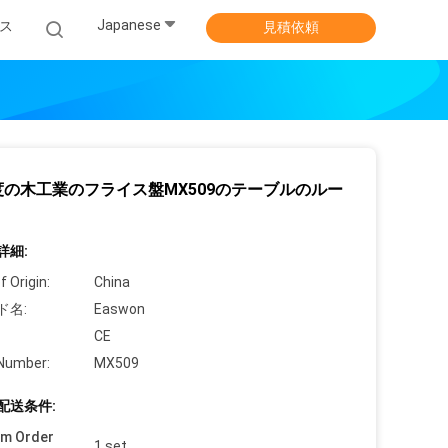
Japanese
ス
見積依頼
度の木工業のフライス盤MX509のテーブルのルー
詳細:
f Origin:
China
ド名:
Easwon
CE
Number:
MX509
配送条件:
um Order
1 set