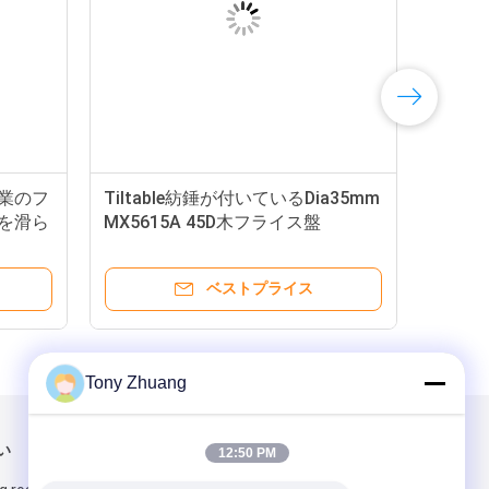
工業のフ
Tiltable紡錘が付いているDia35mm
ルを滑ら
MX5615A 45D木フライス盤
ベストプライス
Tony Zhuang
い
メールでお問い合わせ
12:50 PM