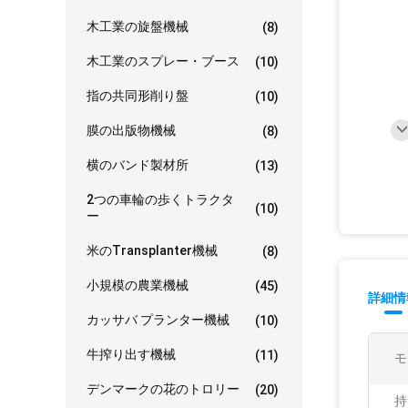
木工業の旋盤機械
(8)
木工業のスプレー・ブース
(10)
指の共同形削り盤
(10)
膜の出版物機械
(8)
横のバンド製材所
(13)
2つの車輪の歩くトラクタ
(10)
ー
米のTransplanter機械
(8)
小規模の農業機械
(45)
詳細情
カッサバ プランター機械
(10)
牛搾り出す機械
(11)
モ
デンマークの花のトロリー
(20)
持