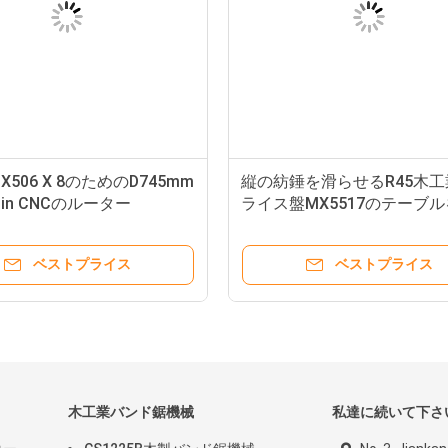
506 X 8のためのD745mm
縦の紡錘を滑らせるR45木
/Min CNCのルーター
ライス盤MX5517のテーブ
せるテーブル
ベストプライス
ベストプライス
木工業バンド鋸機械
私達に続いて下さ