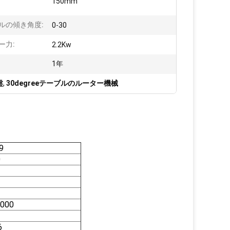
150mm
:
ルの傾き角度:
0-30
ー力:
2.2Kw
1年
盤
,
30degreeテーブルのルーター機械
9
0
1000
6