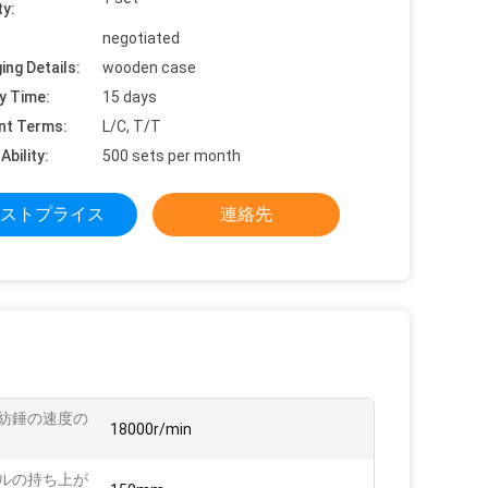
ty:
negotiated
ing Details:
wooden case
y Time:
15 days
nt Terms:
L/C, T/T
Ability:
500 sets per month
ストプライス
連絡先
紡錘の速度の
18000r/min
ルの持ち上が