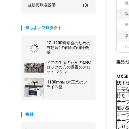
長
自動養鶏場設備
(8)
喉
テ
最もよいプロダクト
条
FZ-1200研修会のための
ハ
自動6台の側面の訓練機
械
製品の
ドアの生産のためのCNC
ロックの穴の蝶番のスロ
ット マシン
MX5
H130mmの木工業のフ
技術
ライス盤
主要
持ち
テー
喉の
テー
接触
テー
シリ