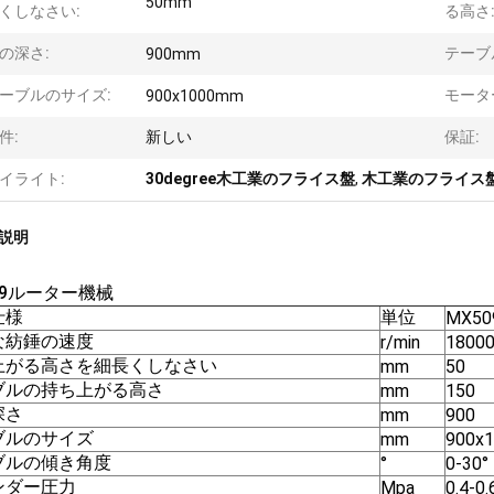
50mm
くしなさい:
る高さ
の深さ:
テーブ
900mm
ーブルのサイズ:
モータ
900x1000mm
件:
新しい
保証:
イライト:
30degree木工業のフライス盤
,
木工業のフライス
説明
09ルーター機械
仕様
単位
MX50
な紡錘の速度
r/min
1800
上がる高さを細長くしなさい
mm
50
ブルの持ち上がる高さ
mm
150
深さ
mm
900
ブルのサイズ
mm
900x
ブルの傾き角度
°
0-30°
ンダー圧力
Mpa
0.4-0.