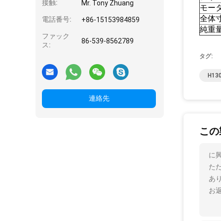
接触:
Mr. Tony Zhuang
モー
全体
電話番号:
+86-15153984859
純重
ファック
86-539-8562789
ス:
タグ:
H130
連絡先
この
に
た
あ
お