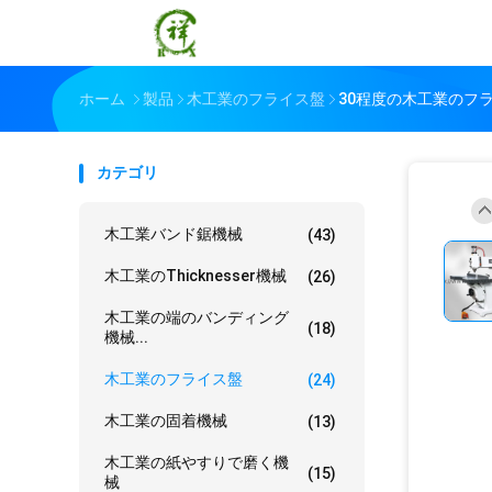
ホーム
製品
木工業のフライス盤
30程度の木工業のフラ
カテゴリ
木工業バンド鋸機械
(43)
木工業のThicknesser機械
(26)
木工業の端のバンディング
(18)
機械...
木工業のフライス盤
(24)
木工業の固着機械
(13)
木工業の紙やすりで磨く機
(15)
械