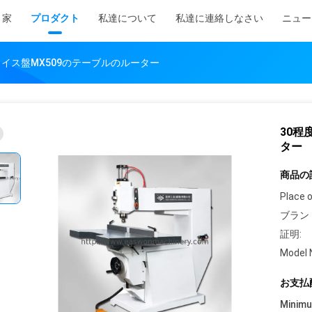
家
プロダクト
私達について
私達に連絡しなさい
ニュー
イス盤MX509のテーブルのルーター
30程
ター
商品の
Place o
ブラン
証明:
Model 
お支払
Minim