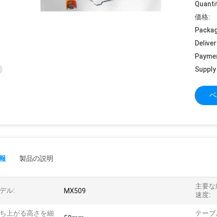
Quanti
価格:
Packag
Deliver
Payme
Supply 
ベ
報
製品の説明
主要な
デル:
MX509
速度:
ち上がる高さを細
テーブ