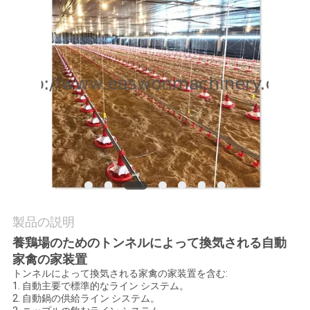
質
管
理
私
達
に
連
絡
製品の説明
養鶏場のためのトンネルによって換気される自動
し
家禽の家装置
な
トンネルによって換気される家禽の家装置を含む:
1. 自動主要で標準的なライン システム。
2. 自動鍋の供給ライン システム。
さ