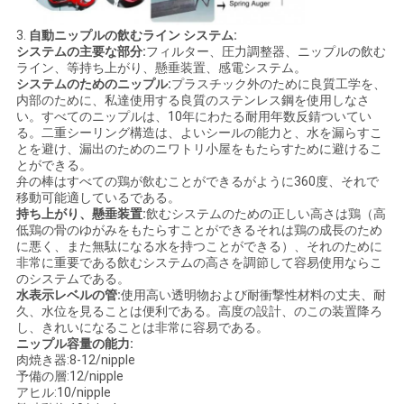
3.
自動ニップルの飲むライン システム:
システムの主要な部分:
フィルター、圧力調整器、ニップルの飲む
ライン、等持ち上がり、懸垂装置、感電システム。
システムのためのニップル:
プラスチック外のために良質工学を、
内部のために、私達使用する良質のステンレス鋼を使用しなさ
い。すべてのニップルは、10年にわたる耐用年数反錆ついてい
る。二重シーリング構造は、よいシールの能力と、水を漏らすこ
とを避け、漏出のためのニワトリ小屋をもたらすために避けるこ
とができる。
弁の棒はすべての鶏が飲むことができるがように360度、それで
移動可能適しているである。
持ち上がり、懸垂装置:
飲むシステムのための正しい高さは鶏（高
低鶏の骨のゆがみをもたらすことができるそれは鶏の成長のため
に悪く、また無駄になる水を持つことができる）、それのために
非常に重要である飲むシステムの高さを調節して容易使用ならこ
のシステムである。
水表示レベルの管:
使用高い透明物および耐衝撃性材料の丈夫、耐
久、水位を見ることは便利である。高度の設計、のこの装置降ろ
し、きれいになることは非常に容易である。
ニップル容量の能力:
肉焼き器:8-12/nipple
予備の層:12/nipple
アヒル:10/nipple