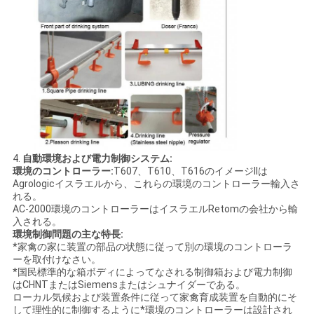
4.
自動環境および電力制御システム:
環境のコントローラー:
T607、T610、T616のイメージIIは
Agrologicイスラエルから、これらの環境のコントローラー輸入さ
れる。
AC-2000環境のコントローラーはイスラエルRetomの会社から輸
入される。
環境制御問題の主な特長:
*家禽の家に装置の部品の状態に従って別の環境のコントローラ
ーを取付けなさい。
*国民標準的な箱ボディによってなされる制御箱および電力制御
はCHNTまたはSiemensまたはシュナイダーである。
ローカル気候および装置条件に従って家禽育成装置を自動的にそ
して理性的に制御するように*環境のコントローラーは設計され