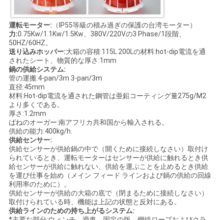
運転モーター:
（IP55等級の積み過ぎの保護の台湾モーター）
力:
0.75Kw/1.1Kw/1.5Kw、380V/220Vの3 Phase/1段階、
50HZ/60HZ。
送り込みホッパー:
大箱の容積:115L 200Lの材料:hot-dip電流を通
されたシート、物質的な厚さ:1mm
鍋の供給システム:
管の運搬:4-pan/3m 3-pan/3m
直径:45mm
材料:Hot-dip電流を通された鋼管は亜鉛コーティング量275g/M2
より多くである。
厚さ:1.2mm
ばねのオーガー:南アフリカ共和国から輸入される。
供給の能力:400kg/h.
供給センサー:
供給センサーが供給鍋の中で（開くために接続しなさい）取付け
られているとき、運転モーターはセンサーが供給に触れるとき供
給センサーが供給に触れない、供給を運ぶことを止めるとき供給
を運び仕事を始め（メイン フィード ラインおよび鍋の供給の回線
利用率のために）。
供給センサーが供給の大箱の底で（閉まるために接続しなさい）
取付けられている時、機能は上記の状態と反対にある。
供給ラインのための持ち上がるシステム:
*主要な部分:ウィンチ、滑車、固定の版、鋼線ロープおよびクラ