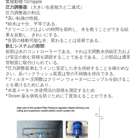
繁殖動物:10/nipple
圧力調整器:
（大きい生産能力と二連式）
圧力調整器の利点:
*高い転換の性能。
*給水は十分、平等である。
*クリーニングはよいの時間を節約し、水を救うことができる結
果を反動し、きれいにする。
*良質の移動可能な弁、変わることは容易である。
飲むシステムの前部:
前部は水のコントローラーである、それは主関数水供給圧力およ
び安定の飲む容積を調節することであるである。この部品は通常
管制室に取付けられている。
*圧力調整器:飲むラインに安定した水を供給することを確かめな
さい。反バックラッシュ装置は管の不純物を排出できる。
*フィルター:主関数はクリーン ウォーターにニップルを妨げるこ
とを避けるためにあり。
*水道メーター:水使用法の容積を測定するため
* Doser:薬を病気を防ぐために丁度加えることができる。