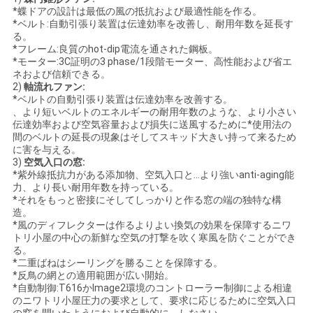
*蝶ドアの設計は最低の風の抵抗および最適性能を作る。
*ベルト:自動引張り装置は伝達効率を改善し、耐用年数を延長す
る。
*フレーム:良質のhot-dip電流を通された鋼板。
*モーター:3C証明の3 phase/1段階モーター、高性能および省エ
ネおよび信頼できる。
2)
軸流れファン:
*ベルトの自動引張り装置は伝達効率を改善する。
、より短いベルトのエネルギーの耐用年数のような、より小さい
伝達効率および空気容量および損失に送風するために*使用法の
間のベルトの延長の現象はそしてスキッド大きい持って来るため
に害を与える。
3)
空気入口の窓:
*紫外線抵抗力がある添加物、空気入口と…より強いanti-aging能
力、より長い耐用年数を持っている。
*それをもっと密接にそしてしっかりと作る窓の端の独特な構
造。
*風のディフレクターは作るよりよい換気の効果を保障するニワ
トリ小屋の中心の新鮮な空気の打撃を吹く寒風を防ぐことができ
る。
*二重ばねはシーリングを勝ることを保障する。
*反鳥の網との適用範囲が広い開始。
*自動制御:T616かImage2環境のコントローラー制御による相違
のニワトリ小屋圧力の要求として、要求に応じるために空気入口
の窓を開いたようにおよび自動的に、しなさい。