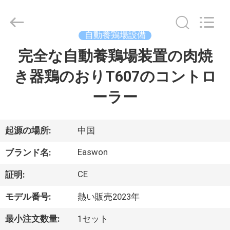
©
2016
-
2026
Linyi
自動養鶏場設備
Ruixiang
Import
&
完全な自動養鶏場装置の肉焼
家
Export
Co.,
Ltd..
き器鶏のおりT607のコントロ
All
Rights
プ
Reserved.
ーラー
ロ
ダ
起源の場所:
中国
ク
Easwon
ブランド名:
ト
CE
証明:
モデル番号:
熱い販売2023年
私
最小注文数量:
1セット