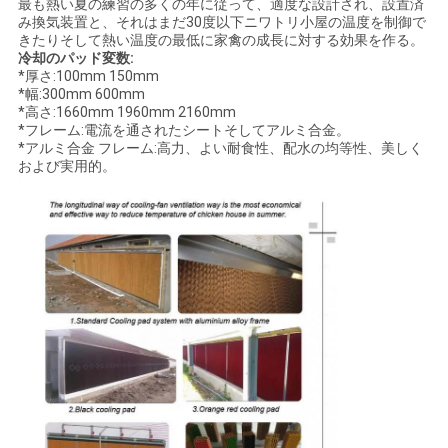
最も熱い夏の練習の多くの年に従って、適度な設計され、設置済
み換気装置と、それはまだ30度以下ニワトリ小屋の温度を制御で
きたりそして熱い温度の最低に家禽の成長に対する効果を作る。
冷却のパッド変数:
*厚さ:100mm 150mm
*幅:300mm 600mm
*高さ:1660mm 1960mm 2160mm
*フレーム:電流を通されたシートそしてアルミ合金。
*アルミ合金 フレーム:高力、よい耐食性、配水の均等性、美しく
および実用的。