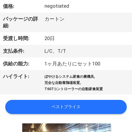
達
negotiated
価格:
に
パッケージの詳
カートン
つ
細:
い
受渡し時間:
20日
て
支払条件:
L/C、T/T
供給の能力:
1ヶ月あたりにセット100
工
,
ハイライト:
場
ぼやけるシステム家禽の農機具
,
完全な自動養鶏場装置
旅
T607コントローラーの自動家禽装置
行
ベストプライス
品