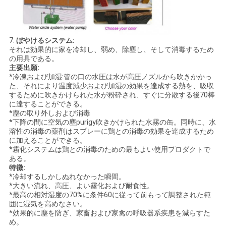
7.
ぼやけるシステム:
それは効果的に家を冷却し、弱め、除塵し、そして消毒するため
の用具である。
主要出願:
*冷凍および加湿:管の口の水圧は水が高圧ノズルから吹きかかっ
た、それにより温度減少および加湿の効果を達成する熱を、吸収
するために吹きかけられた水が粉砕され、すぐに分散する後70棒
に達することができる。
*塵の取り外しおよび消毒
*下降の間に空気の塵purigy吹きかけられた水霧の缶。同時に、水
溶性の消毒の薬剤はスプレーに鶏との消毒の効果を達成するため
に加えることができる。
*霧化システムは鶏との消毒のための最もよい使用プロダクトで
ある。
特徴:
*冷却するしかしぬれなかった瞬間。
*大きい流れ、高圧、よい霧化および耐食性。
*最高の相対湿度の70%に条件60に従って前もって調整された範
囲に湿気を高めなさい。
*効果的に塵を防ぎ、家畜および家禽の呼吸器系疾患を減らすた
め。