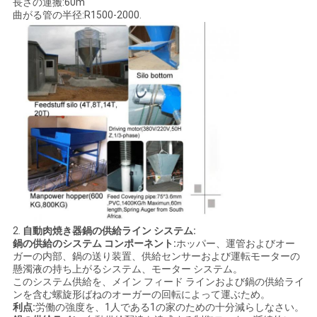
求
長さの運搬:60m
曲がる管の半径:R1500-2000.
し
な
さ
い
地
図
2.
自動肉焼き器鍋の供給ライン システム:
PRIVACY
鍋の供給のシステム コンポーネント:
ホッパー、運管およびオー
ガーの内部、鍋の送り装置、供給センサーおよび運転モーターの
POLICY
懸濁液の持ち上がるシステム、モーター システム。
このシステム供給を、メイン フィード ラインおよび鍋の供給ライ
ンを含む螺旋形ばねのオーガーの回転によって運ぶため。
利点:
労働の強度を、1人である1の家のための十分減らしなさい。