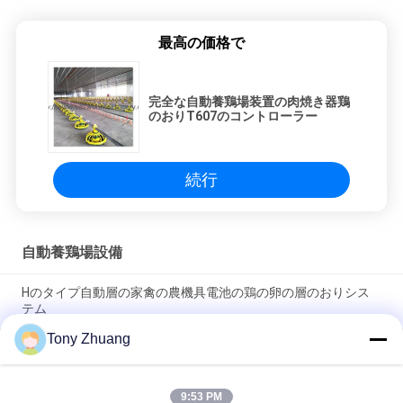
最高の価格で
完全な自動養鶏場装置の肉焼き器鶏
のおりT607のコントローラー
続行
自動養鶏場設備
Hのタイプ自動層の家禽の農機具電池の鶏の卵の層のおりシス
テム
Tony Zhuang
防水自動養鶏場装置のニワトリ小屋の送り装置の酒飲みの大ぞ
ろい
9:53 PM
自動家禽制御は鶏の肉焼き器および繁殖動物のための装置を取