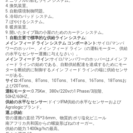
3. ニップルの飲むライン システム。
4. 換気装置。
い
5. 自動環境制御問題。
6. 冷却のパッド システム。
7. ぼやけるシステム。
8. 暖房装置。
ニ
9. 開いたタイプ鶏の小屋のためのカーテン システム。
1.
自動主要で標準的な供給ライン システム:
ュ
メイン フィード ライン システム コンポーネント:
サイロ/マンパ
ワーのホッパー、メイン フィード ライン（の運転モーター、供給
ー
の水平なセンサー運搬に与えなさい）。
メイン フィード ライン:
サイロ/マンパワーのホッパーはメイン フ
ス
ィード ラインの始めである、自動供給配達を達成するためにモー
ターを断続的に制御するメイン フィード ラインの端に供給センサ
ーがある。
サイロ:
4Tons、8Tons、10Tons、14Tons、16Tons、18Tonsお
引
よび20Tons。
運転モーター:
0.75Kw、380v/220vの1 Phase/3段階、
用
50HZ/60HZ。
供給の水平なセンサー:
ドイツIFM供給の水平なセンサーおよび
Agrologicブランド。
を
運ぶ供給:
管の運搬の直径:75*3.6mm、物質的:ポリ塩化ビニール
要
南アフリカ共和国からの螺旋形ばねのオーガー。
供給の能力:1400kg/hの最高。